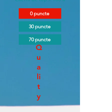
0 puncte
30 puncte
70 puncte
Q
u
a
li
t
y