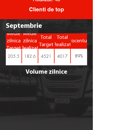
Clienti de top
Septembrie
Medie
Medie
Total
Total
zilnica
zilnica
Procentual
Target
Realizat
Target
Realizat
89%
205.5
182.6
4521
4017
Volume zilnice