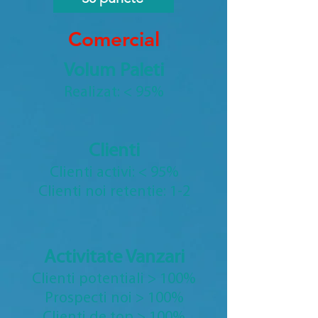
Comercial
Volum Paleti
Realizat: < 95%
Clienti
Clienti activi: < 95%
Clienti noi retentie: 1-2
Activitate Vanzari
Clienti potentiali > 100%
Prospecti noi > 100%
Clienti de top > 100%