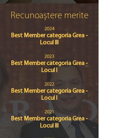
Recunoaștere merite
2024
Best Member categoria Grea -
Locul III
2023
Best Member categoria Grea -
Locul I
2022
Best Member categoria Grea -
Locul I
2021
Best Member categoria Grea -
Locul III