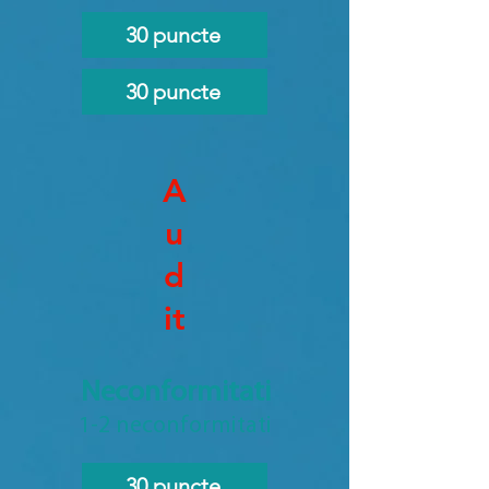
30 puncte
30 puncte
A
u
d
it
Neconformitati
1-2 neconformitati
30 puncte