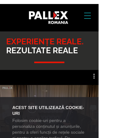
EXPERIENȚE REALE.
REZULTATE REALE
ACEST SITE UTILIZEAZĂ COOKIE-
Urmărește acum
URI
Folosim cookie-uri pentru a
personaliza conținutul și anunțurile,
pentru a oferi funcții de rețele sociale