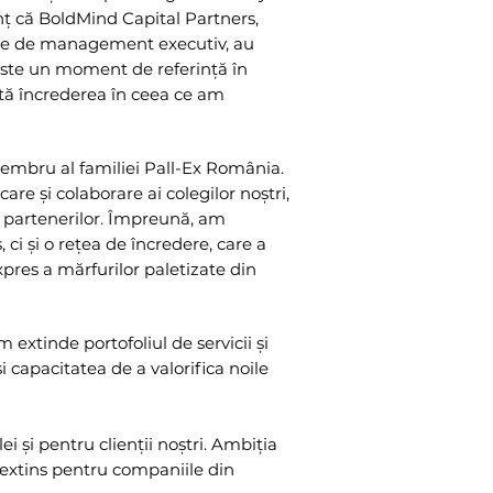
ț că BoldMind Capital Partners,
re de management executiv, au
Este un moment de referință în
ctă încrederea în ceea ce am
membru al familiei Pall-Ex România.
are și colaborare ai colegilor noștri,
 ai partenerilor. Împreună, am
 ci și o rețea de încredere, care a
expres a mărfurilor paletizate din
 extinde portofoliul de servicii și
 capacitatea de a valorifica noile
 și pentru clienții noștri. Ambiția
 extins pentru companiile din