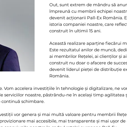
Out, sunt extrem de mândru să anun
împreună cu membrii echipei noast
devenit acționarii Pall-Ex România. 
istoria companiei noastre, care refle
construit în ultimii 15 ani.
Această realizare aparține fiecărui 
Este rezultatul anilor de muncă, dedic
ai membrilor Rețelei, ai clienților și
construit nu doar o afacere de succes,
devenit liderul pieței de distribuție 
România.
 Vom accelera investițiile în tehnologie și digitalizare, ne vom
serviciilor noastre, păstrându-ne în același timp agilitatea și
-o continuă schimbare.
estiții vor genera și mai multă valoare pentru membrii Rețelei
aprovizionare mai accesibile, mai transparente și mai ușor de