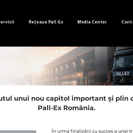
Servicii
Rețeaua Pall-Ex
Media Center
Cont
ul unui nou capitol important și plin 
Pall-Ex România.
În urma finalizării cu succes a unei