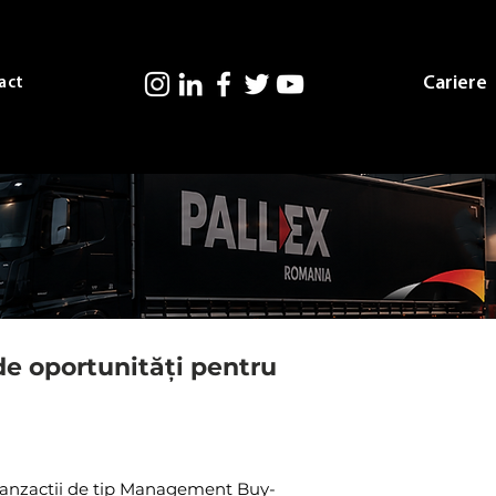
Cariere
act
de oportunități pentru
 tranzacții de tip Management Buy-