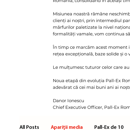
România, consolidând în același tim
Misiunea noastră rămâne neschimbat
clienți ai noștri, prin intermediul pa
mărfurilor paletizate la nivel națion
formalități vamale, vom continua să 
În timp ce marcăm acest moment im
rețea excepțională, baze solide și o v
Le mulțumesc tuturor celor care au 
Noua etapă din evoluția Pall-Ex Rom
adevărat că cei mai buni ani ai noșt
Danor Ionescu
Chief Executive Officer, Pall-Ex Ro
All Posts
Apariții media
Pall-Ex de 10