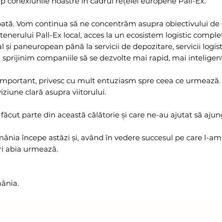
p conexiunile noastre în cadrul rețelei europene Pall-Ex.
ă. Vom continua să ne concentrăm asupra obiectivului de a l
rtenerului Pall-Ex local, acces la un ecosistem logistic complet
al și paneuropean până la servicii de depozitare, servicii logi
sprijinim companiile să se dezvolte mai rapid, mai inteligen
portant, privesc cu mult entuziasm spre ceea ce urmează. 
iziune clară asupra viitorului.
făcut parte din această călătorie și care ne-au ajutat să aju
ânia începe astăzi și, având în vedere succesul pe care l-a
ri abia urmează.
mânia.