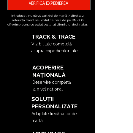
VERIFICĂ EXPEDIEREA
Introduceți numărul partidei de marfă (7 cifre) sau
referința client sau codul de bare de pe CMR ( 16
cifre),împreuna cu codul poștal al clientului destinatar.
TRACK & TRACE
Vizibilitate completă
asupra expedierilor tale.
ACOPERIRE
NAȚIONALĂ
Deservire completă
la nivel național.
SOLUȚII
PERSONALIZATE
Adaptate fiecărui tip de
marfă