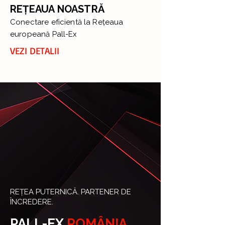
REȚEAUA NOASTRĂ
Conectare eficientă la Rețeaua
europeană Pall-Ex
VEZI DETALII
REȚEA PUTERNICĂ. PARTENER DE
ÎNCREDERE.
PALL-EX
ROMÂNIA