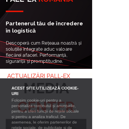
Partenerul tău de încredere
în logistică
Descoperă cum Rețeaua noastră și
soluțiile integrate aduc valoare
fiecărei afaceri. Performanță,
siguranță și promptitudine.
ACTUALIZĂRI PALL-EX
MEDIA
ACEST SITE UTILIZEAZĂ COOKIE-
URI
Folosim cookie-uri pentru a
CENTER
personaliza conținutul și anunțurile,
pentru a oferi funcții de rețele sociale
și pentru a analiza traficul. De
asemenea, le oferim partenerilor de
rețele sociale, de publicitate și de