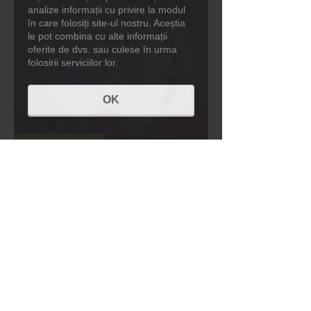
analize informații cu privire la modul
în care folosiți site-ul nostru. Aceștia
le pot combina cu alte informații
oferite de dvs. sau culese în urma
folosirii serviciilor lor.
OK
Pall-Ex de 10 - Andreea Esca