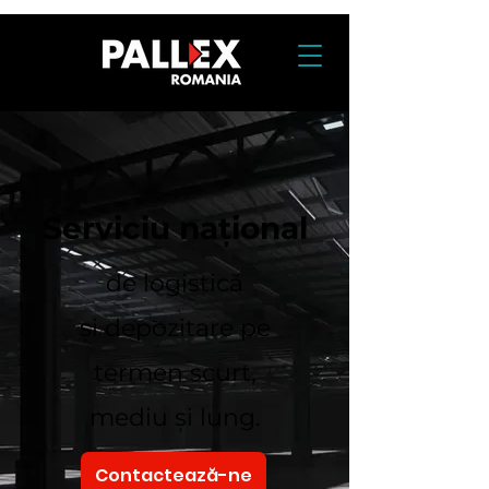
Serviciu național
de logistică
și
depozitare pe
termen scurt,
mediu și lung.
Contactează-ne