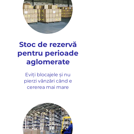
Stoc de rezervă
pentru perioade
aglomerate
Eviți blocajele și nu
pierzi vânzări când e
cererea mai ma
re