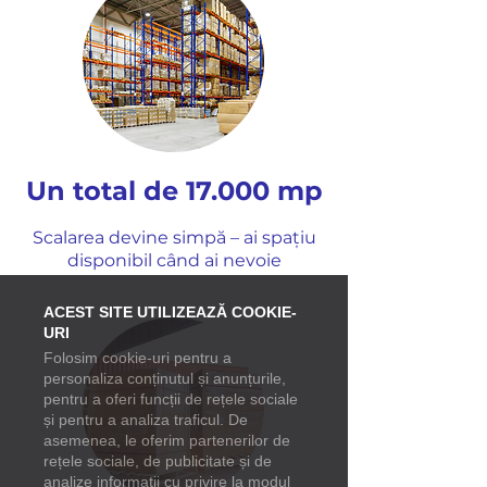
Un total de 17.000 mp
Scalarea devine simpă – ai spațiu
disponibil când ai nevoie
ACEST SITE UTILIZEAZĂ COOKIE-
URI
Folosim cookie-uri pentru a
personaliza conținutul și anunțurile,
pentru a oferi funcții de rețele sociale
și pentru a analiza traficul. De
asemenea, le oferim partenerilor de
rețele sociale, de publicitate și de
analize informații cu privire la modul