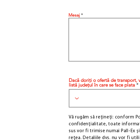
Mesaj
Dacă doriți o ofertă de transport, 
listă județul în care se face plata
Vă rugăm să rețineți: conform Pol
confidențialitate, toate informaț
sus vor fi trimise numai Pall-Ex ș
rețea. Detaliile dvs. nu vor fi uti