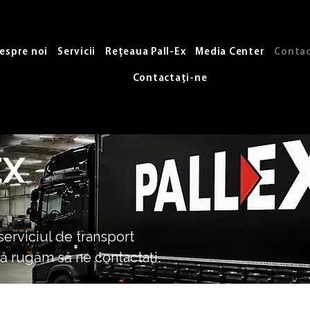
espre noi
Servicii
Rețeaua Pall-Ex
Media Center
Contac
Contactați-ne
EX
serviciul de transport
 vă rugăm să ne contactați.