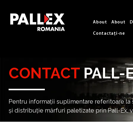
About
About
D
Contactați-ne
CONTACT
PALL-
Pentru informații suplimentare referitoare la 
și distribuție mărfuri paletizate prin Pall-Ex,