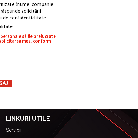
urnizate (nume, companie,
răspunde solicitării
ii de confidențialitate
.
alitate
personale să fie prelucrate
 solicitarea mea, conform
SAJ
LINKURI UTILE
Servicii